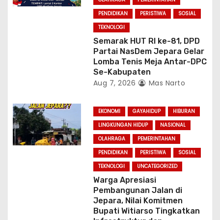
PENDIDIKAN
PERISTIWA
SOSIAL
TEKNOLOGI
Semarak HUT RI ke-81, DPD
Partai NasDem Jepara Gelar
Lomba Tenis Meja Antar-DPC
Se-Kabupaten
Aug 7, 2026
Mas Narto
EKONOMI
GAYAHIDUP
HIBURAN
LINGKUNGAN HIDUP
NASIONAL
OLAHRAGA
PEMERINTAHAN
PENDIDIKAN
PERISTIWA
SOSIAL
TEKNOLOGI
UNCATEGORIZED
Warga Apresiasi
Pembangunan Jalan di
Jepara, Nilai Komitmen
Bupati Witiarso Tingkatkan