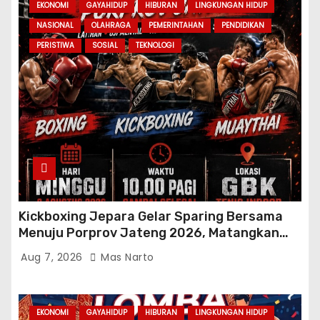
EKONOMI
GAYAHIDUP
HIBURAN
LINGKUNGAN HIDUP
NASIONAL
OLAHRAGA
PEMERINTAHAN
PENDIDIKAN
PERISTIWA
SOSIAL
TEKNOLOGI
Kickboxing Jepara Gelar Sparing Bersama
Menuju Porprov Jateng 2026, Matangkan
Fisik dan Teknik Atlet
Aug 7, 2026
Mas Narto
EKONOMI
GAYAHIDUP
HIBURAN
LINGKUNGAN HIDUP