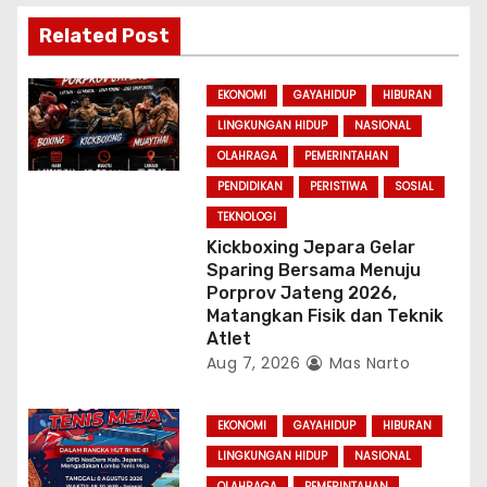
a
Related Post
t
EKONOMI
GAYAHIDUP
HIBURAN
i
LINGKUNGAN HIDUP
NASIONAL
OLAHRAGA
PEMERINTAHAN
o
PENDIDIKAN
PERISTIWA
SOSIAL
n
TEKNOLOGI
Kickboxing Jepara Gelar
Sparing Bersama Menuju
Porprov Jateng 2026,
Matangkan Fisik dan Teknik
Atlet
Aug 7, 2026
Mas Narto
EKONOMI
GAYAHIDUP
HIBURAN
LINGKUNGAN HIDUP
NASIONAL
OLAHRAGA
PEMERINTAHAN