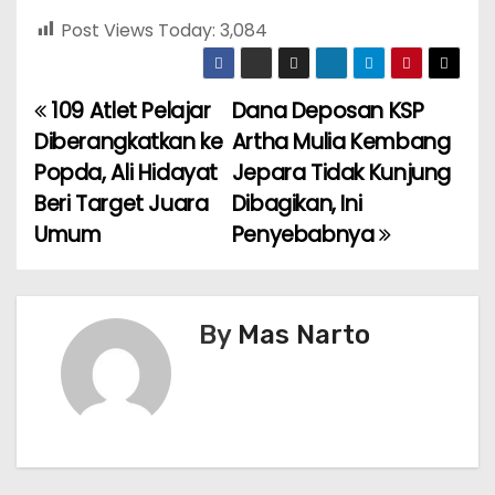
Post Views Today:
3,084
109 Atlet Pelajar
Dana Deposan KSP
P
Diberangkatkan ke
Artha Mulia Kembang
o
Popda, Ali Hidayat
Jepara Tidak Kunjung
Beri Target Juara
Dibagikan, Ini
s
Umum
Penyebabnya
t
n
By
Mas Narto
a
v
i
g