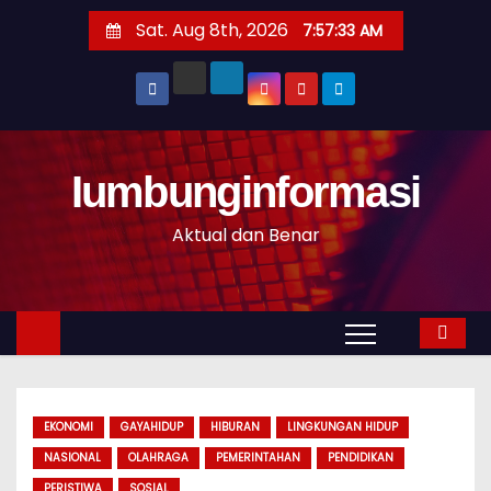
S
Sat. Aug 8th, 2026
7:57:34 AM
k
i
p
t
o
Iumbunginformasi
c
o
Aktual dan Benar
n
t
e
n
t
EKONOMI
GAYAHIDUP
HIBURAN
LINGKUNGAN HIDUP
NASIONAL
OLAHRAGA
PEMERINTAHAN
PENDIDIKAN
PERISTIWA
SOSIAL