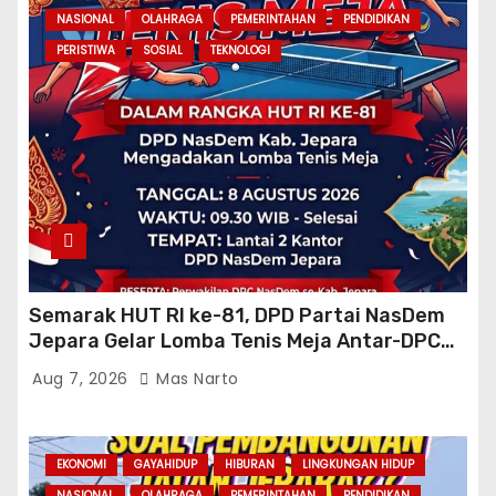
NASIONAL
OLAHRAGA
PEMERINTAHAN
PENDIDIKAN
PERISTIWA
SOSIAL
TEKNOLOGI
Semarak HUT RI ke-81, DPD Partai NasDem
Jepara Gelar Lomba Tenis Meja Antar-DPC
Se-Kabupaten
Aug 7, 2026
Mas Narto
EKONOMI
GAYAHIDUP
HIBURAN
LINGKUNGAN HIDUP
NASIONAL
OLAHRAGA
PEMERINTAHAN
PENDIDIKAN