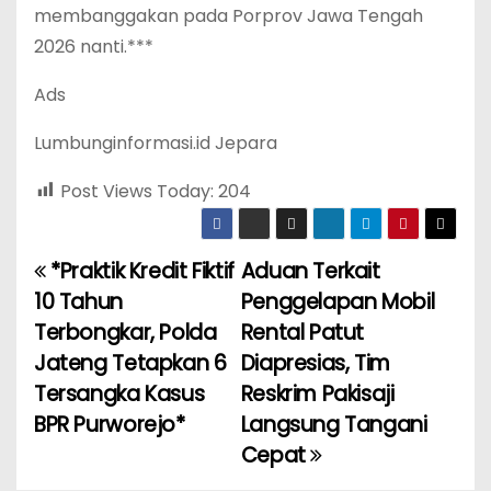
membanggakan pada Porprov Jawa Tengah
2026 nanti.***
Ads
Lumbunginformasi.id Jepara
Post Views Today:
204
*Praktik Kredit Fiktif
Aduan Terkait
P
10 Tahun
Penggelapan Mobil
o
Terbongkar, Polda
Rental Patut
Jateng Tetapkan 6
Diapresias, Tim
s
Tersangka Kasus
Reskrim Pakisaji
t
BPR Purworejo*
Langsung Tangani
Cepat
n