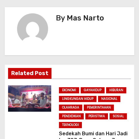
a
v
By
Mas Narto
i
g
a
t
Related Post
i
EKONOMI
GAYAHIDUP
HIBURAN
o
LINGKUNGAN HIDUP
NASIONAL
n
OLAHRAGA
PEMERINTAHAN
PENDIDIKAN
PERISTIWA
SOSIAL
TEKNOLOGI
Sedekah Bumi dan Hari Jadi