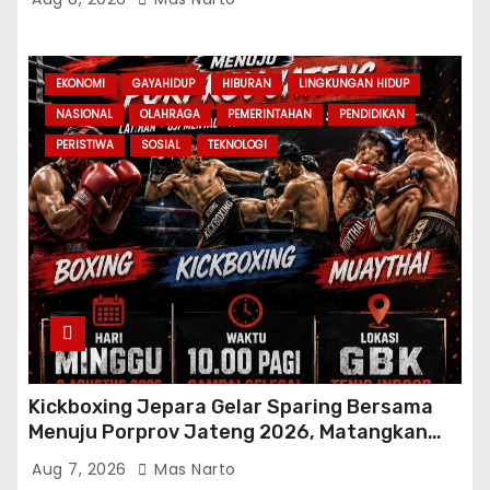
EKONOMI
GAYAHIDUP
HIBURAN
LINGKUNGAN HIDUP
NASIONAL
OLAHRAGA
PEMERINTAHAN
PENDIDIKAN
PERISTIWA
SOSIAL
TEKNOLOGI
Kickboxing Jepara Gelar Sparing Bersama
Menuju Porprov Jateng 2026, Matangkan
Fisik dan Teknik Atlet
Aug 7, 2026
Mas Narto