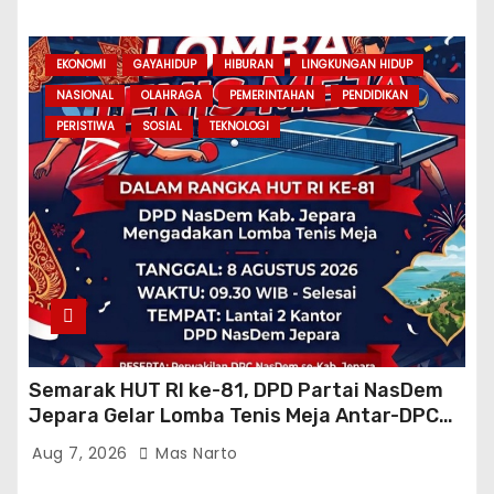
EKONOMI
GAYAHIDUP
HIBURAN
LINGKUNGAN HIDUP
NASIONAL
OLAHRAGA
PEMERINTAHAN
PENDIDIKAN
PERISTIWA
SOSIAL
TEKNOLOGI
Semarak HUT RI ke-81, DPD Partai NasDem
Jepara Gelar Lomba Tenis Meja Antar-DPC
Se-Kabupaten
Aug 7, 2026
Mas Narto