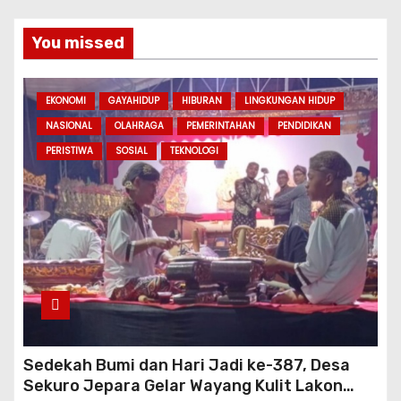
You missed
EKONOMI
GAYAHIDUP
HIBURAN
LINGKUNGAN HIDUP
NASIONAL
OLAHRAGA
PEMERINTAHAN
PENDIDIKAN
PERISTIWA
SOSIAL
TEKNOLOGI
Sedekah Bumi dan Hari Jadi ke-387, Desa
Sekuro Jepara Gelar Wayang Kulit Lakon