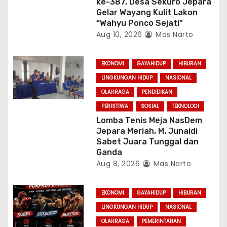
ke-387, Desa Sekuro Jepara
Gelar Wayang Kulit Lakon
“Wahyu Ponco Sejati”
Aug 10, 2026
Mas Narto
EKONOMI
GAYAHIDUP
HIBURAN
LINGKUNGAN HIDUP
NASIONAL
OLAHRAGA
PENDIDIKAN
PERISTIWA
SOSIAL
TEKNOLOGI
Lomba Tenis Meja NasDem
Jepara Meriah, M. Junaidi
Sabet Juara Tunggal dan
Ganda
Aug 8, 2026
Mas Narto
EKONOMI
GAYAHIDUP
HIBURAN
LINGKUNGAN HIDUP
NASIONAL
OLAHRAGA
PEMERINTAHAN