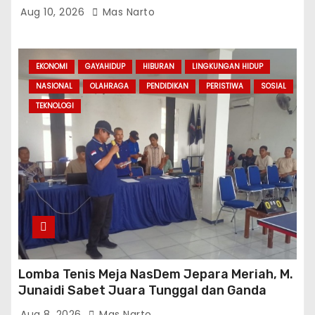
“Wahyu Ponco Sejati”
Aug 10, 2026
Mas Narto
EKONOMI
GAYAHIDUP
HIBURAN
LINGKUNGAN HIDUP
NASIONAL
OLAHRAGA
PENDIDIKAN
PERISTIWA
SOSIAL
TEKNOLOGI
Lomba Tenis Meja NasDem Jepara Meriah, M.
Junaidi Sabet Juara Tunggal dan Ganda
Aug 8, 2026
Mas Narto