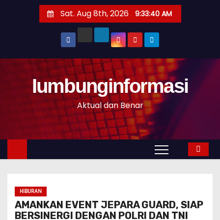
S
Sat. Aug 8th, 2026
9:33:40 AM
k
i
p
t
o
Iumbunginformasi
c
o
Aktual dan Benar
n
t
e
n
t
HIBURAN
AMANKAN EVENT JEPARA GUARD, SIAP
BERSINERGI DENGAN POLRI DAN TNI