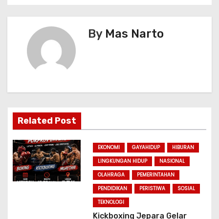
n
a
By
Mas Narto
v
i
g
a
Related Post
t
i
EKONOMI
GAYAHIDUP
HIBURAN
LINGKUNGAN HIDUP
NASIONAL
o
OLAHRAGA
PEMERINTAHAN
n
PENDIDIKAN
PERISTIWA
SOSIAL
TEKNOLOGI
Kickboxing Jepara Gelar