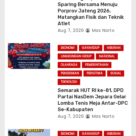
Sparing Bersama Menuju
Porprov Jateng 2026,
Matangkan Fisik dan Teknik
Atlet
Aug 7, 2026
Mas Narto
EKONOMI
GAYAHIDUP
HIBURAN
LINGKUNGAN HIDUP
NASIONAL
OLAHRAGA
PEMERINTAHAN
PENDIDIKAN
PERISTIWA
SOSIAL
TEKNOLOGI
Semarak HUT RI ke-81, DPD
Partai NasDem Jepara Gelar
Lomba Tenis Meja Antar-DPC
Se-Kabupaten
Aug 7, 2026
Mas Narto
EKONOMI
GAYAHIDUP
HIBURAN