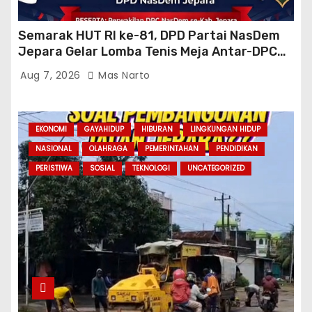
Semarak HUT RI ke-81, DPD Partai NasDem
Jepara Gelar Lomba Tenis Meja Antar-DPC
Se-Kabupaten
Aug 7, 2026
Mas Narto
EKONOMI
GAYAHIDUP
HIBURAN
LINGKUNGAN HIDUP
NASIONAL
OLAHRAGA
PEMERINTAHAN
PENDIDIKAN
PERISTIWA
SOSIAL
TEKNOLOGI
UNCATEGORIZED