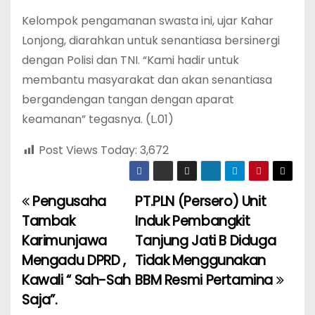
Kelompok pengamanan swasta ini, ujar Kahar
Lonjong, diarahkan untuk senantiasa bersinergi
dengan Polisi dan TNI. “Kami hadir untuk
membantu masyarakat dan akan senantiasa
bergandengan tangan dengan aparat
keamanan” tegasnya. (L.01)
Post Views Today:
3,672
Pengusaha
PT.PLN (Persero) Unit
P
Tambak
Induk Pembangkit
o
Karimunjawa
Tanjung Jati B Diduga
Mengadu DPRD ,
Tidak Menggunakan
s
Kawali “ Sah-Sah
BBM Resmi Pertamina
t
Saja”.