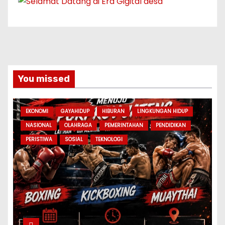
You missed
EKONOMI
GAYAHIDUP
HIBURAN
LINGKUNGAN HIDUP
NASIONAL
OLAHRAGA
PEMERINTAHAN
PENDIDIKAN
PERISTIWA
SOSIAL
TEKNOLOGI