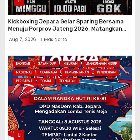
Kickboxing Jepara Gelar Sparing Bersama
Menuju Porprov Jateng 2026, Matangkan
Fisik dan Teknik Atlet
Aug 7, 2026
Mas Narto
EKONOMI
GAYAHIDUP
HIBURAN
LINGKUNGAN HIDUP
NASIONAL
OLAHRAGA
PEMERINTAHAN
PENDIDIKAN
PERISTIWA
SOSIAL
TEKNOLOGI