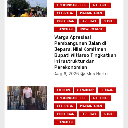
LINGKUNGAN HIDUP
NASIONAL
OLAHRAGA
PEMERINTAHAN
PENDIDIKAN
PERISTIWA
SOSIAL
TEKNOLOGI
UNCATEGORIZED
Warga Apresiasi
Pembangunan Jalan di
Jepara, Nilai Komitmen
Bupati Witiarso Tingkatkan
Infrastruktur dan
Perekonomian
Aug 6, 2026
Mas Narto
EKONOMI
GAYAHIDUP
HIBURAN
LINGKUNGAN HIDUP
NASIONAL
OLAHRAGA
PEMERINTAHAN
PENDIDIKAN
PERISTIWA
SOSIAL
TEKNOLOGI