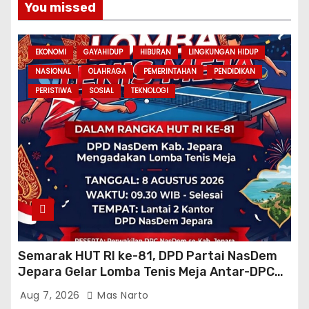
You missed
EKONOMI
GAYAHIDUP
HIBURAN
LINGKUNGAN HIDUP
NASIONAL
OLAHRAGA
PEMERINTAHAN
PENDIDIKAN
PERISTIWA
SOSIAL
TEKNOLOGI
Semarak HUT RI ke-81, DPD Partai NasDem
Jepara Gelar Lomba Tenis Meja Antar-DPC
Se-Kabupaten
Aug 7, 2026
Mas Narto