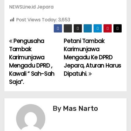
NEWSLine.id Jepara
Post Views Today:
3,653
Pengusaha
Petani Tambak
P
Tambak
Karimunjawa
o
Karimunjawa
Mengadu Ke DPRD
Mengadu DPRD ,
Jepara, Aturan Harus
s
Kawali “ Sah-Sah
Dipatuhi.
t
Saja”.
n
a
By
Mas Narto
v
i