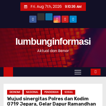
S
Fri. Aug 7th, 2026
9:10:37 AM
k
i
p
t
o
Iumbunginformasi
c
o
Aktual dan Benar
n
t
e
n
t
EKONOMI
NASIONAL
PENDIDIKAN
SOSIAL
Wujud sinergitas Polres dan Kodim
0719 Jepara, Gelar Dapur Ramandhan