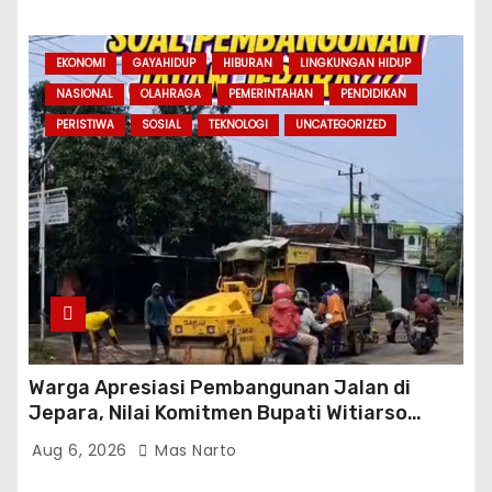
EKONOMI
GAYAHIDUP
HIBURAN
LINGKUNGAN HIDUP
NASIONAL
OLAHRAGA
PEMERINTAHAN
PENDIDIKAN
PERISTIWA
SOSIAL
TEKNOLOGI
UNCATEGORIZED
Warga Apresiasi Pembangunan Jalan di
Jepara, Nilai Komitmen Bupati Witiarso
Tingkatkan Infrastruktur dan Perekonomian
Aug 6, 2026
Mas Narto