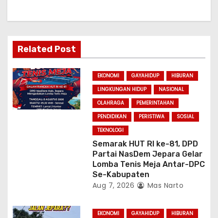
g
a
Related Post
t
i
EKONOMI
GAYAHIDUP
HIBURAN
LINGKUNGAN HIDUP
NASIONAL
o
OLAHRAGA
PEMERINTAHAN
n
PENDIDIKAN
PERISTIWA
SOSIAL
TEKNOLOGI
Semarak HUT RI ke-81, DPD
Partai NasDem Jepara Gelar
Lomba Tenis Meja Antar-DPC
Se-Kabupaten
Aug 7, 2026
Mas Narto
EKONOMI
GAYAHIDUP
HIBURAN