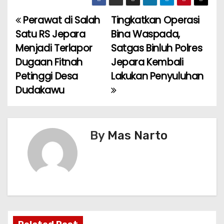
Perawat di Salah
Tingkatkan Operasi
P
Satu RS Jepara
Bina Waspada,
o
Menjadi Terlapor
Satgas Binluh Polres
Dugaan Fitnah
Jepara Kembali
s
Petinggi Desa
Lakukan Penyuluhan
t
Dudakawu
n
a
By
Mas Narto
v
i
g
a