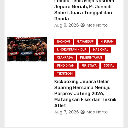
Lomba Tenis Meja NasDem
Jepara Meriah, M. Junaidi
Sabet Juara Tunggal dan
Ganda
Aug 8, 2026
Mas Narto
EKONOMI
GAYAHIDUP
HIBURAN
LINGKUNGAN HIDUP
NASIONAL
OLAHRAGA
PEMERINTAHAN
PENDIDIKAN
PERISTIWA
SOSIAL
TEKNOLOGI
Kickboxing Jepara Gelar
Sparing Bersama Menuju
Porprov Jateng 2026,
Matangkan Fisik dan Teknik
Atlet
Aug 7, 2026
Mas Narto