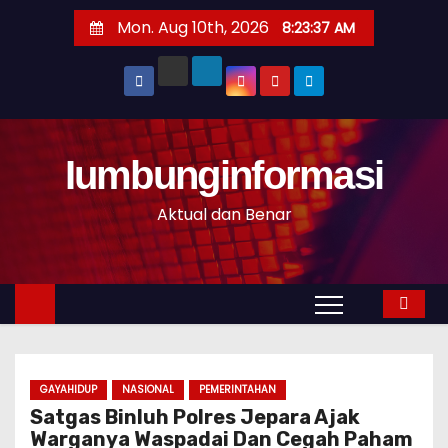
S
Mon. Aug 10th, 2026
8:23:37 AM
k
i
p
t
o
Iumbunginformasi
c
o
Aktual dan Benar
n
t
e
n
t
GAYAHIDUP
NASIONAL
PEMERINTAHAN
Satgas Binluh Polres Jepara Ajak
Warganya Waspadai Dan Cegah Paham