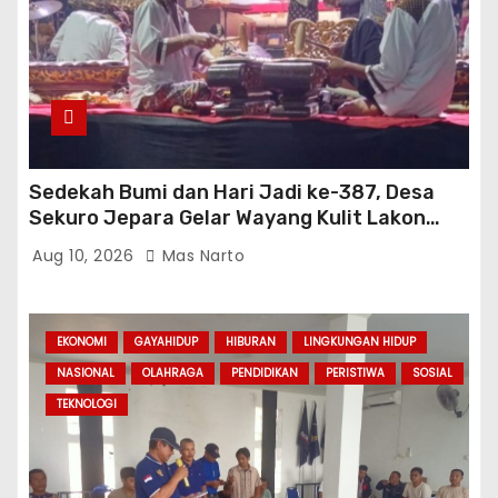
Sedekah Bumi dan Hari Jadi ke-387, Desa
Sekuro Jepara Gelar Wayang Kulit Lakon
“Wahyu Ponco Sejati”
Aug 10, 2026
Mas Narto
EKONOMI
GAYAHIDUP
HIBURAN
LINGKUNGAN HIDUP
NASIONAL
OLAHRAGA
PENDIDIKAN
PERISTIWA
SOSIAL
TEKNOLOGI