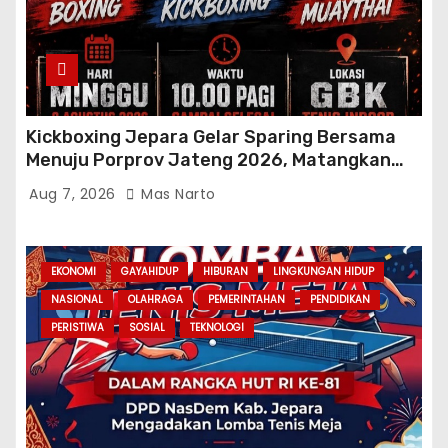
Kickboxing Jepara Gelar Sparing Bersama
Menuju Porprov Jateng 2026, Matangkan
Fisik dan Teknik Atlet
Aug 7, 2026
Mas Narto
EKONOMI
GAYAHIDUP
HIBURAN
LINGKUNGAN HIDUP
NASIONAL
OLAHRAGA
PEMERINTAHAN
PENDIDIKAN
PERISTIWA
SOSIAL
TEKNOLOGI