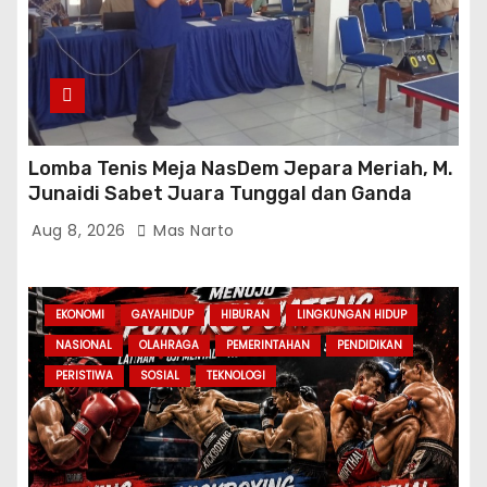
Lomba Tenis Meja NasDem Jepara Meriah, M.
Junaidi Sabet Juara Tunggal dan Ganda
Aug 8, 2026
Mas Narto
EKONOMI
GAYAHIDUP
HIBURAN
LINGKUNGAN HIDUP
NASIONAL
OLAHRAGA
PEMERINTAHAN
PENDIDIKAN
PERISTIWA
SOSIAL
TEKNOLOGI